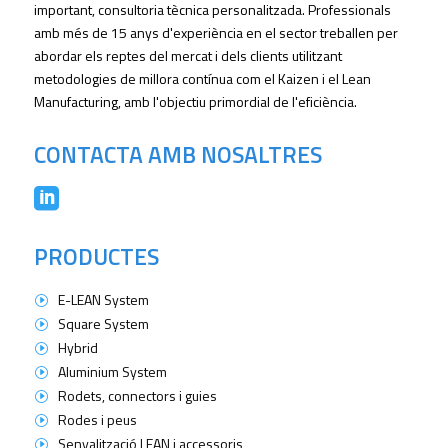
important, consultoria tècnica personalitzada. Professionals
amb més de 15 anys d'experiència en el sector treballen per
abordar els reptes del mercat i dels clients utilitzant
metodologies de millora contínua com el Kaizen i el Lean
Manufacturing, amb l'objectiu primordial de l'eficiència.
CONTACTA AMB NOSALTRES

PRODUCTES
E-LEAN System
I
Square System
I
Hybrid
I
Aluminium System
I
Rodets, connectors i guies
I
Rodes i peus
I
Senyalització LEAN i accessoris
I