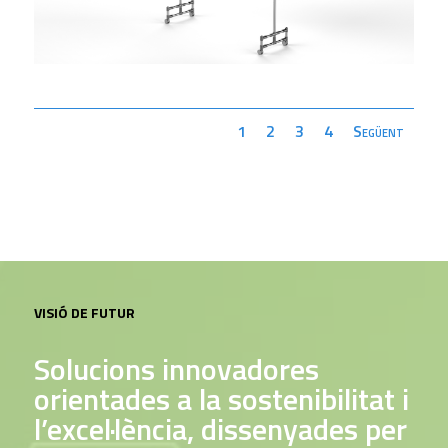
1
2
3
4
Següent
VISIÓ DE FUTUR
Solucions innovadores
orientades a la sostenibilitat i
l’excel·lència, dissenyades per